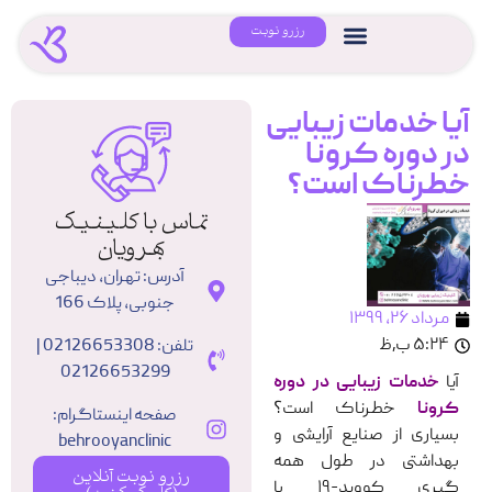
رزرو نوبت
آیا خدمات زیبایی
در دوره کرونا
خطرناک است؟
تماس با کلینیک
بهرویان
آدرس: تهران، دیباجی
جنوبی، پلاک 166
مرداد ۲۶, ۱۳۹۹
۵:۲۴ ب٫ظ
تلفن: 02126653308 |
02126653299
آیا
خدمات زیبایی در دوره
کرونا
خطرناک است؟
صفحه اینستاگرام:
بسیاری از صنایع آرایشی و
behrooyanclinic
بهداشتی در طول همه
رزرو نوبت آنلاین
گیری کووید-۱۹ با