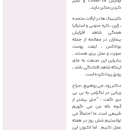
آزمایش Covid-19 و تمیز
کردن مکرر دارند .
کلینیک ها در ایالات متحده
، ژاپن ، کره جنوبی و استرالیا
همگی شاهد افزایش
بیماران در معالجه از جمله
بوتاکس ، لیفت پوست
صورت و عمل بینی هستند .
بنابراین این صنعت به جای
اینکه شاهد افتادگی باشد ،
رونق پیدا کرده است .
دکتر رود جی روهریچ ،جراح
زیبایی در تگزاس به بی بی
سی گفت : “حتی بیشتر از
آنچه که من می گویم
طبیعی است. ما احتمالاً می
توانستیم شش روز در هفته
عمل کنیم . اما اکنون این