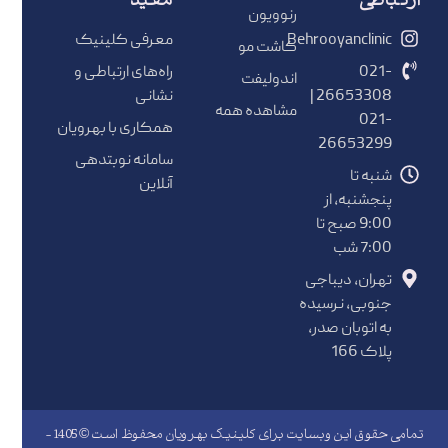
ارتباطی
مفید
رنوویون
Behrooyanclinic
معرفی کلینیک
کاشت مو
021-
راه‌های ارتباطی و
اندولیفت
26653308 |
نشانی
مشاهده همه
021-
همکاری با بهرویان
26653299
سامانه نوبتدهی
شنبه تا
آنلاین
پنجشنبه، از
9:00 صبح تا
7:00 شب
تهران، دیباجی
جنوبی، نرسیده
به اتوبان صدر،
پلاک 166
تمامی حقوق این وبسایت برای کلینیک بهرویان محفوظ است © 1405 -