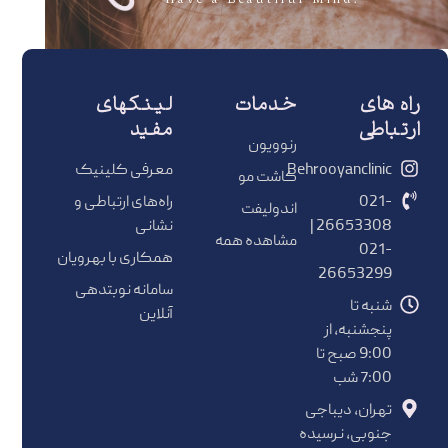
.Have a Beautiful Mind
راه های
خدمات
لینکهای
ارتباطی
مفید
رنوویون
Behrooyanclinic
معرفی کلینیک
کاشت مو
021-
راه‌های ارتباطی و
اندولیفت
26653308 |
نشانی
مشاهده همه
021-
همکاری با بهرویان
26653299
سامانه نوبتدهی
شنبه تا
آنلاین
پنجشنبه، از
9:00 صبح تا
7:00 شب
تهران، دیباجی
جنوبی، نرسیده