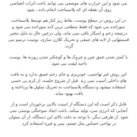
می شود و این حرارت های موضعی می توانند باعث اثرات انقباضی
روی آن نقطه ای که پلاسماجت انجام داده ، شود.
در این روش در سطح پوست، نقاط ریز کنار هم توسط پلاسماجت
سوزانده می شود که فقط سطحی ترین لایه سوزانده می شود و
درنتیجه زخم و اسکار باقی نمی ماند، ولی درعین حال به دلیل تبخیر
قسمتهایی از لایه های عمقی و تحریک کلاژن سازی، پوست ترمیم می
گردد.
با کمتر شدن عمق چین و چروک ها و کوچکتر شدن روزنه ها، پوست
ناحیه لیفت می شود.
این روش غیر تهاجمی، خونریزی و جای زخم عمیق ندارد و به بافت
های داخلی آسیب نمی زند. قبل از شروع جلسه، از کرم بی حسی
استفاده میشود و دستگاه پلاسماجت به تحریک سلول ها پرداخته و
بافت بهبود میابد.
قابل ذکر است که این دستگاه از امنیت بالایی برخوردار است و از
آنجایی که انرژی سرد تولید میکند، باعث ایجاد سوختگی پوستی نمی
شود. از طرفی دیگر، با توجه به دقت بالای این دستگاه، از آن میتوان
در نواحی حساس مثل چشم، بینی و غیره استفاده کرد.