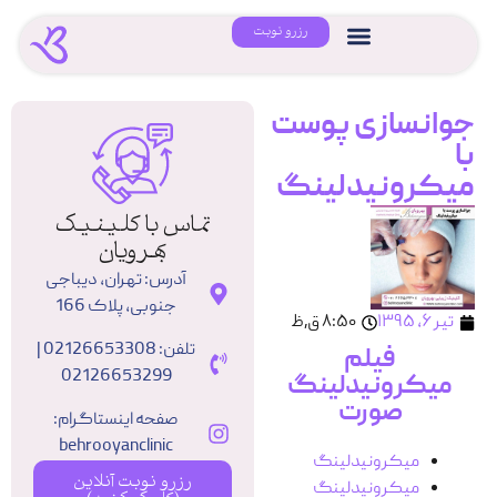
رزرو نوبت
جوانسازی پوست
با
میکرونیدلینگ
تماس با کلینیک
بهرویان
آدرس: تهران، دیباجی
جنوبی، پلاک 166
تیر ۶, ۱۳۹۵
۸:۵۰ ق٫ظ
تلفن: 02126653308 |
فیلم
02126653299
میکرونیدلینگ
صورت
صفحه اینستاگرام:
behrooyanclinic
میکرونیدلینگ
رزرو نوبت آنلاین
میکرونیدلینگ