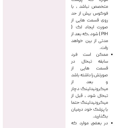
موارد که پزشک
متخصص نباشد ، با
فوکوس بیش از حد
روی قسمت هایی از
صورت ایجاد لک (
PIH ) شود ،که بعد از
مدتی از بین خواهد
رفت.
ممکن است فرد
سابقه تبخال در
قسمت هایی از
صورتش را داشته باشد
و بعد از
میکرونیدلینگ دچار
تبخال شود ، قبل از
میکرونیدلینگ حتما
با پزشک خود درمیان
بگذارید.
در بعضی موارد که