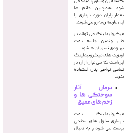
،کشاله ران و ساق پا دیده می
شود .همچنین خانم ها
بعداز پایان دوره بارداری با
این عارضه روبه رو می شوند.
میکرونیدلینگ می تواند در
طی چندین جلسه باعث
بهبودی نسبی آن ها شود .
ازمزیت های میکرونیدلینگ
این است که می توان از آن در
تمامی نواحی بدن استفاده
کرد.
درمان آثار
سوختگی ها
و
زخم های عمیق
میکرونیدلینگ باعث
بازسازی سلول های سطحی
پوست می شود و به دنبال