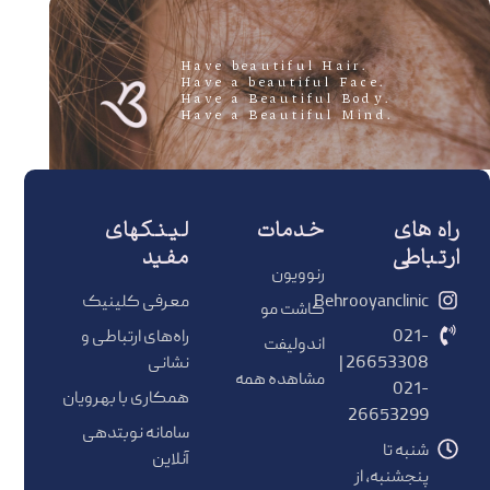
.Have beautiful Hair
.Have a beautiful Face
.Have a Beautiful Body
.Have a Beautiful Mind
راه های
خدمات
لینکهای
ارتباطی
مفید
رنوویون
Behrooyanclinic
معرفی کلینیک
کاشت مو
021-
راه‌های ارتباطی و
اندولیفت
26653308 |
نشانی
مشاهده همه
021-
همکاری با بهرویان
26653299
سامانه نوبتدهی
شنبه تا
آنلاین
پنجشنبه، از