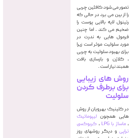
تصور می شود کافئین چربی
را از بین می برد در حالی که
رتینول لایه بالایی پوست را
ضخیم می کند . اما چنین
فرمول هایی به ندرت در
مورد سلولیت موثر است زیرا
برای بهبود سلولیت به چربی
، کلاژن و بازسازی بافت
همبند نیاز است .
روش های زیبایی
برای برطرف کردن
سلولیت
در کلینیک بهرویان از روش
هایی همچون
لیپوماتیک
،
ماساژ با LPG
،
کربوکسی
تراپی
و دیگر روشهای روز