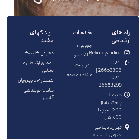
.Have a Beautiful Mind
راه های
خدمات
لینکهای
ارتباطی
مفید
رنوویون
Behrooyanclinic
معرفی کلینیک
کاشت مو
021-
راه‌های ارتباطی و
اندولیفت
26653308 |
نشانی
مشاهده همه
021-
همکاری با بهرویان
26653299
سامانه نوبتدهی
شنبه تا
آنلاین
پنجشنبه، از
9:00 صبح تا
7:00 شب
تهران، دیباجی
جنوبی، نرسیده