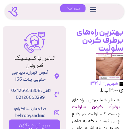
رزرو نوبت
بهترین راه‌های
برطرف کردن
سلولیت
تماس با کلینیک
بهرویان
آدرس: تهران، دیباجی
جنوبی، پلاک 166
شهریور ۱۳, ۱۳۹۹
۱۲:۰۰ ب٫ظ
تلفن: 02126653308 |
02126653299
به نظر شما بهترین راه‌های
برطرف کردن سلولیت
صفحه اینستاگرام:
چیست ؟ سلولیت در واقع
behrooyanclinic
چربی نیست بلکه به ظاهر
رزرو نوبت آنلاین
پوسته پوسته اشاره دارد .