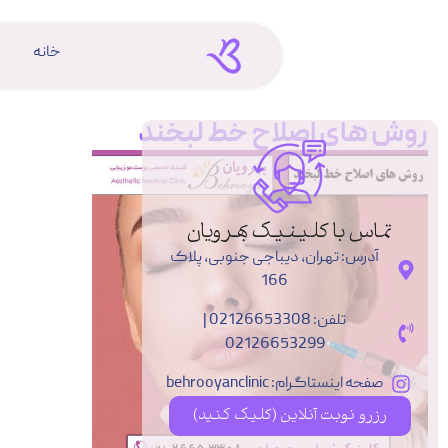
خانه
روش های اصلاح خط لبخند
تماس با کلینیک بهرویان
آدرس: تهران، دیباجی جنوبی، پلاک
166
تلفن: 02126653308 |
02126653299
صفحه اینستاگرام: behrooyanclinic
رزرو نوبت آنلاین (کلیک کنید)