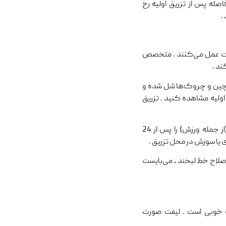
ض جانبی بلافاصله پس از تزریق اولیه رخ
.
گرچه متفاوت عمل می‌کنند . متخصص
ند .
 چین‌ و چروک‌ها شل شده و
 اولیه مشاهده کنید . تزریق
زمان بهبودی نسبتاً کوتاه است و می‌توانید فعالیت‌های عادی خود (از جمله ورزش) را پس از 24
ی یا سوزش در محل تزریق .
صلاح خط لبخند ، می‌بایست
نه خوبی است . لیفت صورت