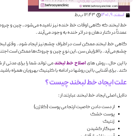
اسفند ۹, ۱۴۰۱
۱۲:۴۳ ب٫ظ
خط لبخند که گاهی اوقات خط خنده نیز نامیده می‌شود ، چین‌ و چرو
عمدتاً در کنار دهان و در اثر خنده به وجود می‌آیند .
گاهی خط لبخند ممکن است در اطراف چشم نیز ایجاد شود . وقتی لبخند 
چشم می‌آید . با افزایش سن ، این نوع چین ‌و چروک‌ها ممکن است اجتناب‌
با این‌ حال ، روش های
اصلاح خط لبخند
می تواند شما را برای مدتی از
کند . برای آشنایی با این روشها در ادامه با کلینیک بهرویان همراه باشید 
علت ایجاد خط لبخند چیست ؟
دلایل اصلی ایجاد خط لبخند عبارتند از :
از دست ‌دادن خاصیت ارتجاعی پوست (کلاژن)
پوست خشک
ژنتیک
سیگار کشیدن