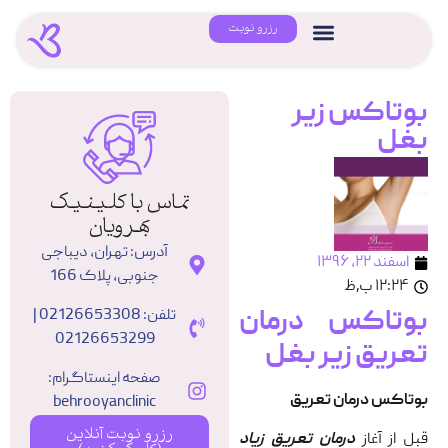
رزرو نوبت
بوتاکس زیر
بغل
تماس با کلینیک
بهرویان
آدرس: تهران، دیباجی
اسفند ۲۲, ۱۳۹۶
جنوبی، پلاک 166
۱۲:۲۴ ب٫ظ
بوتاکس درمان
تلفن: 02126653308 |
02126653299
تعریق زیر بغل
صفحه اینستاگرام:
بوتاکس درمان تعریق
behrooyanclinic
رزرو نوبت آنلاین
قبل از آغاز
درمان تعریق زیاد