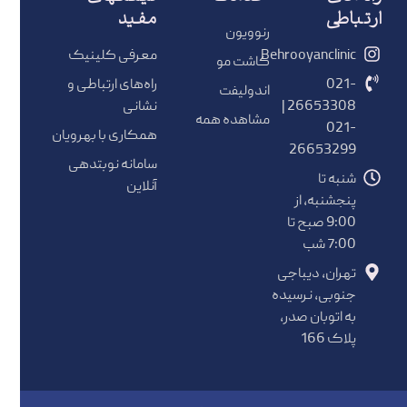
ارتباطی
مفید
رنوویون
Behrooyanclinic
معرفی کلینیک
کاشت مو
021-
راه‌های ارتباطی و
اندولیفت
26653308 |
نشانی
مشاهده همه
021-
همکاری با بهرویان
26653299
سامانه نوبتدهی
شنبه تا
آنلاین
پنجشنبه، از
9:00 صبح تا
7:00 شب
تهران، دیباجی
جنوبی، نرسیده
به اتوبان صدر،
پلاک 166