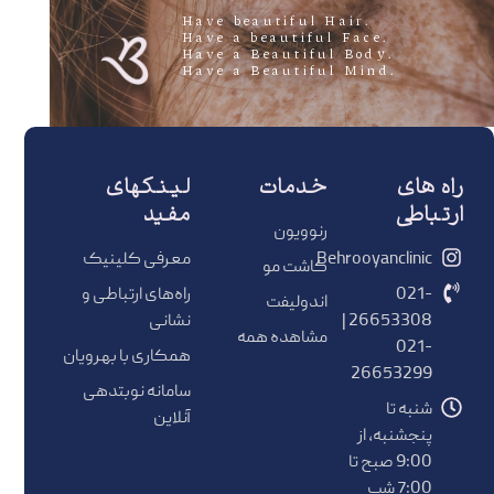
.Have beautiful Hair
.Have a beautiful Face
.Have a Beautiful Body
.Have a Beautiful Mind
راه های
خدمات
لینکهای
ارتباطی
مفید
رنوویون
Behrooyanclinic
معرفی کلینیک
کاشت مو
021-
راه‌های ارتباطی و
اندولیفت
26653308 |
نشانی
مشاهده همه
021-
همکاری با بهرویان
26653299
سامانه نوبتدهی
شنبه تا
آنلاین
پنجشنبه، از
9:00 صبح تا
7:00 شب