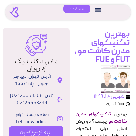
رزرو نوبت
بهترین
تکنیکهای
مدرن کاشت مو ،
FUT و FUE
تماس با کلینیک
بهرویان
آدرس: تهران، دیباجی
جنوبی، پلاک 166
تلفن: 02126653308 |
شهریور ۲۸, ۱۳۹۹
02126653299
۱۲:۰۰ ب٫ظ
بهترین
ت
ک
نیکهای مدرن
صفحه اینستاگرام:
کاشت مو
چیست ؟ دو روش
behrooyanclinic
اصلی برای استخراج
رزرو نوبت آنلاین