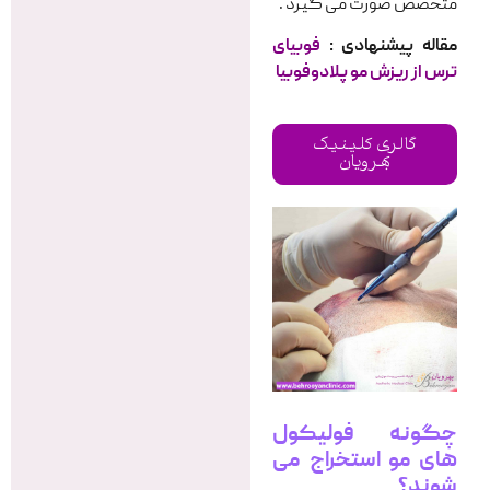
متخصص صورت می گیرد .
مقاله پیشنهادی :
فوبیای
ترس از ریزش مو پلادوفوبیا
گالری کلینیک
بهرویان
چگونه فولیکول
های مو استخراج می
شوند؟