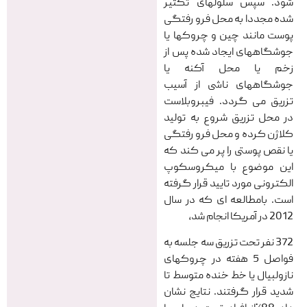
شود. سپس سلولهای تکثیر
شده مجددا به محل فرو رفتگی
پوست مانند چین و چروکها یا
جوشگاههای ایجاد شده پس از
زخم یا محل آکنه یا
جوشگاههای ناشی از آسیب
تزریق می گردد. فیبروبلاست
در محل تزریق شروع به تولید
کلاژن کرده و محل فرو رفتگی
یا نقص پوستی را پر می کند که
این موضوع با میکروسکوپ
الکترونی مورد تایید قرار گرفته
است. بامطالعه ای که در سال
2012 در آمریکا انجام شد،
372 نفر تحت تزریق سه جلسه به
فواصل 5 هفته در چروکهای
نازولبیال یا خط خنده متوسط تا
شدید قرار گرفتند. نتایج نشان