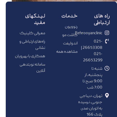
راه های
خدمات
لینکهای
ارتباطی
مفید
رنوویون
Behrooyanclinic
معرفی کلینیک
کاشت مو
021-
راه‌های ارتباطی و
اندولیفت
26653308 |
نشانی
مشاهده همه
021-
همکاری با بهرویان
26653299
سامانه نوبتدهی
شنبه تا
آنلاین
پنجشنبه، از
9:00 صبح تا
7:00 شب
تهران، دیباجی
جنوبی، نرسیده
به اتوبان صدر،
پلاک 166