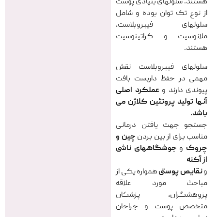
هستند. سلولهای بنیادی پوست
از نوع تک توان بوده و شامل
سلولهای فیبروبلاست،
ملانوسیت و کراتینوسیت
هستند.
سلولهای فیبروبلاست نقش
مهمی در حفظ داربست بافت
پیوندی دارند و
عملکرد اصلی
آنها تولید پروتئین کلاژن می
باشد.
جستجو جهت یافتن درمانی
مناسب برای از بین بردن
چین و
چروک
و
جوشگاههای ناشی
از آکنه
و
نقایص پوستی
همواره یکی از
مباحث مورد علاقه
پژوهشگران، پزشکان
متخصص پوست و جراحان