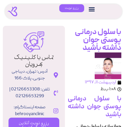
رزرو نوبت
با سلول درمانی
پوستی جوان
داشته باشید
تماس با کلینیک
بهرویان
آدرس: تهران، دیباجی
جنوبی، پلاک 166
اردیبهشت ۱۱, ۱۳۹۷
۱:۰۸ ب٫ظ
تلفن: 02126653308 |
02126653299
با سلول درمانی
پوستی جوان داشته
صفحه اینستاگرام:
باشید
behrooyanclinic
رزرو نوبت آنلاین
جوانسازی با سلول درمانی