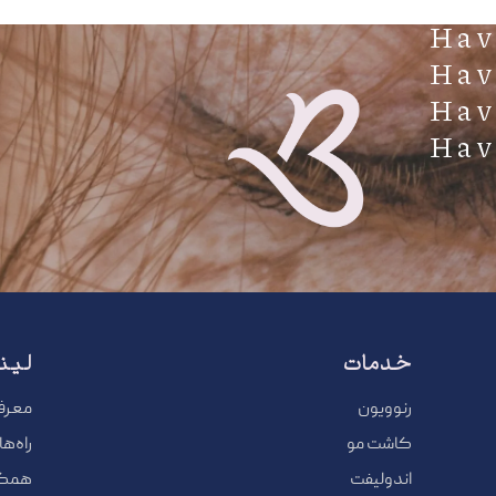
خدمات
لین
رنوویون
معرف
کاشت مو
راه‌ه
اندولیفت
همکار