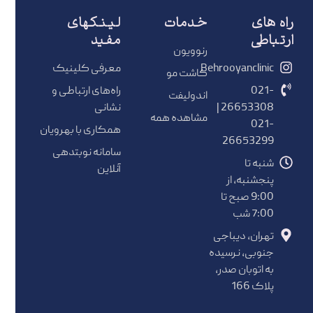
راه های
خدمات
لینکهای
ارتباطی
مفید
رنوویون
Behrooyanclinic
معرفی کلینیک
کاشت مو
021-
راه‌های ارتباطی و
اندولیفت
26653308 |
نشانی
مشاهده همه
021-
همکاری با بهرویان
26653299
سامانه نوبتدهی
شنبه تا
آنلاین
پنجشنبه، از
9:00 صبح تا
7:00 شب
تهران، دیباجی
جنوبی، نرسیده
به اتوبان صدر،
پلاک 166