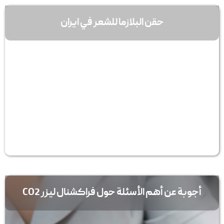
حقن البلازما للشعر في ایران
أجوبة عن أهم الأسئلة حول فراکشنال لیزر CO2