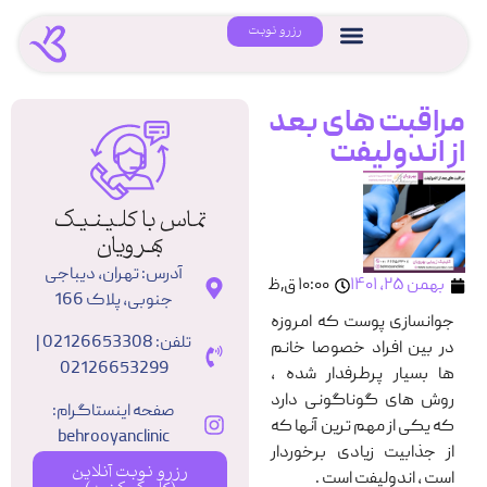
رزرو نوبت
مراقبت های بعد
از اندولیفت
تماس با کلینیک
بهرویان
آدرس: تهران، دیباجی
بهمن ۲۵, ۱۴۰۱
۱۰:۰۰ ق٫ظ
جنوبی، پلاک 166
جوانسازی پوست که امروزه
تلفن: 02126653308 |
در بین افراد خصوصا خانم
02126653299
ها بسیار پرطرفدار شده ،
روش های گوناگونی دارد
صفحه اینستاگرام:
که یکی از مهم ترین آنها که
behrooyanclinic
از جذابیت زیادی برخوردار
رزرو نوبت آنلاین
است ، اندولیفت است .