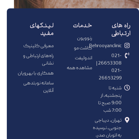
راه های
خدمات
لینکهای
ارتباطی
مفید
رنوویون
Behrooyanclinic
معرفی کلینیک
کاشت مو
021-
راه‌های ارتباطی و
اندولیفت
26653308 |
نشانی
مشاهده همه
021-
همکاری با بهرویان
26653299
سامانه نوبتدهی
شنبه تا
آنلاین
پنجشنبه، از
9:00 صبح تا
7:00 شب
تهران، دیباجی
جنوبی، نرسیده
به اتوبان صدر،