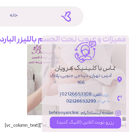
خانه
مميزات و عيوب نحت الجسم بالليزر البارد
تماس با کلینیک بهرویان
آدرس: تهران، دیباجی جنوبی، پلاک
166
تلفن: 02126653308 |
02126653299
صفحه اینستاگرام: behrooyanclinic
بهمن ۱۵, ۱۳۹۸
۳:۳۴ ب٫ظ
رزرو نوبت آنلاین (کلیک کنید)
[vc_row][vc_column el_class=”box_article”][vc_column_text]