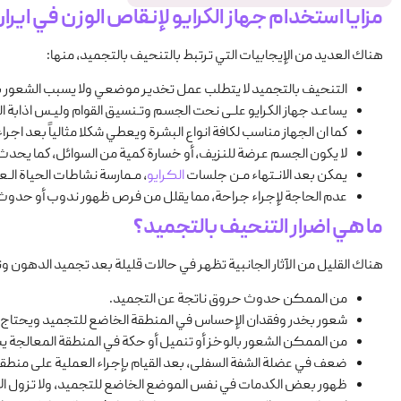
مزايا استخدام جهاز الكرايو لإنقاص الوزن في ایرا
هناك العديد من الإيجابيات التي ترتبط بالتنحيف بالتجميد، منها:
التنحيف بالتجميد لا يتطلب عمل تخدير موضعي ولا يسبب الشعور بال
يساعـد جهاز الكرايو علـى نحت الجسم وتـنسيق القوام وليـس اذابة ا
كما ان الجهاز مناسب لكافة انواع البشرة ويعطي شكلا مثالياً بعد اجرا
لا يكون الجسم عرضة للنزيف، أو خسارة كمية من السوائل، كما يحد
يمكن بعد الانـتهاء مـن جلسات
الکرایو
، مـمارسة نشاطات الحياة الـع
عدم الحاجة لإجراء جراحة، مما يقلل من فرص ظهور ندوب أو حدوث ا
ما هي اضرار التنحيف بالتجميد؟
هناك القليل من الآثار الجانبية تظهر في حالات قليلة بعد تجميد الدهون و
من الممکن حدوث حروق ناتجة عن التجميد.
شعور بخدر وفقدان الإحساس في المنطقة الخاضع للتجميد ويحتاج شهرا
من الممکن الشعور بالوخز أو تنميل أو حكة في المنطقة المعالجة ي
ضعف في عضلة الشفة السفلى، بعد القيام بإجراء العملية على منطقة
ظهور بعض الكدمات في نفس الموضع الخاضع للتجميد، ولا تزول الا 