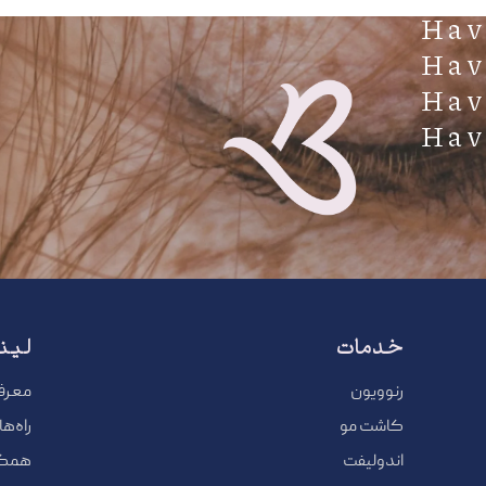
خدمات
لین
رنوویون
معرف
کاشت مو
راه‌ه
اندولیفت
همکار