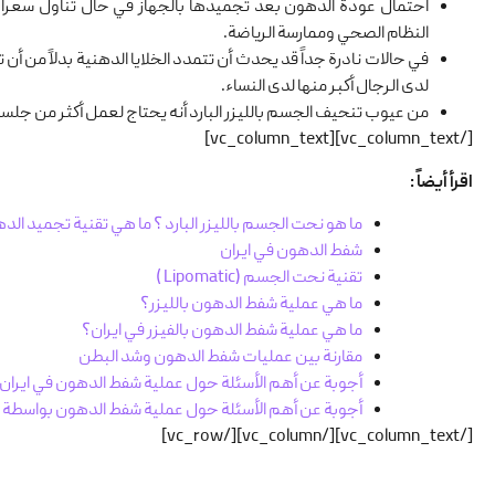
احتمال عودة الدهون بعد تجميدها بالجهاز في حال تناول سعرات 
النظام الصحي وممارسة الرياضة.
في حالات نادرة جداً قد يحدث أن تتمدد الخلايا الدهنية بدلاً من 
لدى الرجال أكبر منها لدى النساء.
من عيوب تنحيف الجسم بالليزر البارد أنه يحتاج لعمل أكثر من جلسة
[/vc_column_text][vc_column_text]
اقرأ أيضاً :
ما هو نحت الجسم بالليزر البارد ؟ ما هي تقنية تجميد ال
شفط الدهون في ایران
تقنیة نحت الجسم (Lipomatic )
ما هي عملية شفط الدهون بالليزر؟
ما هي عملية شفط الدهون بالفيزر في ایران؟
مقارنة بین عملیات شفط الدهون وشد البطن
أجوبة عن أهم الأسئلة حول عملیة شفط الدهون في ایران
أجوبة عن أهم الأسئلة حول عملیة شفط الدهون بواسطة طریقة LIPOMATIC ف
[/vc_column_text][/vc_column][/vc_row]