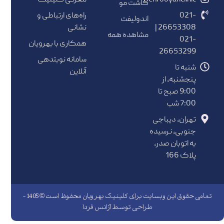
کاشت مو
021-
راه‌های ارتباطی و
اندولیفت
26653308 |
نشانی
مشاهده همه
021-
همکاری با بهرویان
26653299
سامانه نوبتدهی
شنبه تا
آنلاین
پنجشنبه، از
9:00 صبح تا
7:00 شب
تهران، دیباجی
جنوبی، نرسیده
به اتوبان صدر،
پلاک 166
تمامی حقوق این وبسایت برای کلینیک بهرویان محفوظ است © 1405 -
طراحی توسط
آژانس فردا