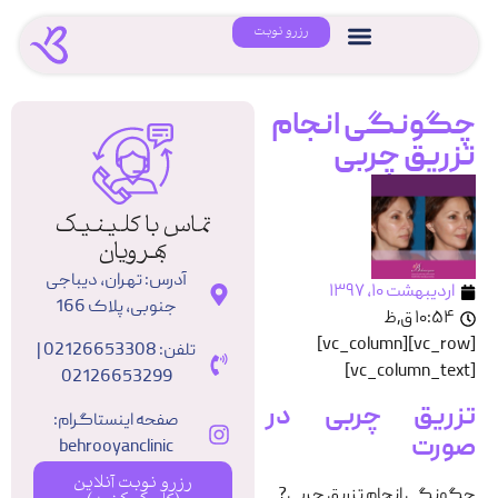
رزرو نوبت
چگونگی انجام
تزریق چربی
تماس با کلینیک
بهرویان
آدرس: تهران، دیباجی
اردیبهشت ۱۰, ۱۳۹۷
جنوبی، پلاک 166
۱۰:۵۴ ق٫ظ
[vc_row][vc_column]
تلفن: 02126653308 |
[vc_column_text]
02126653299
تزریق چربی در
صفحه اینستاگرام:
صورت
behrooyanclinic
رزرو نوبت آنلاین
چگونگی انجام تزریق چربی?