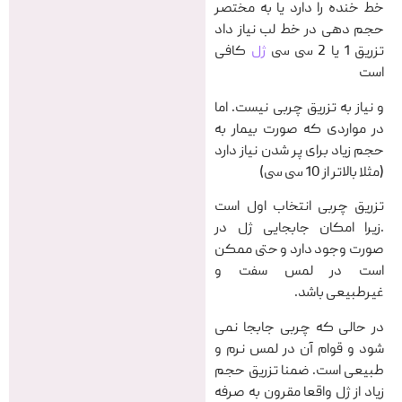
خط خنده را دارد یا به مختصر
حجم دهی در خط لب نیاز داد
تزریق 1 یا 2 سی سی
ژل
کافی
است
و نیاز به تزریق چربی نیست. اما
در مواردی که صورت بیمار به
حجم زیاد برای پر شدن نیاز دارد
(مثلا بالاتر از 10 سی سی)
تزریق چربی انتخاب اول است
.زیرا امکان جابجایی ژل در
صورت وجود دارد و حتی ممکن
است در لمس سفت و
غیرطبیعی باشد.
در حالی که چربی جابجا نمی
شود و قوام آن در لمس نرم و
طبیعی است. ضمنا تزریق حجم
زیاد از ژل واقعا مقرون به صرفه