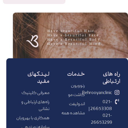
.Have beautiful Hair
.Have a beautiful Face
.Have a Beautiful Body
.Have a Beautiful Mind
راه های
خدمات
لینکهای
ارتباطی
مفید
رنوویون
Behrooyanclinic
معرفی کلینیک
کاشت مو
021-
راه‌های ارتباطی و
اندولیفت
26653308 |
نشانی
مشاهده همه
021-
همکاری با بهرویان
26653299
سامانه نوبتدهی