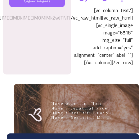
1JUQ4JUE3JUQ5JTg0JUQ5JThBJTIwJUQ4JUEzJUQ5JTg2JUQ4JUF