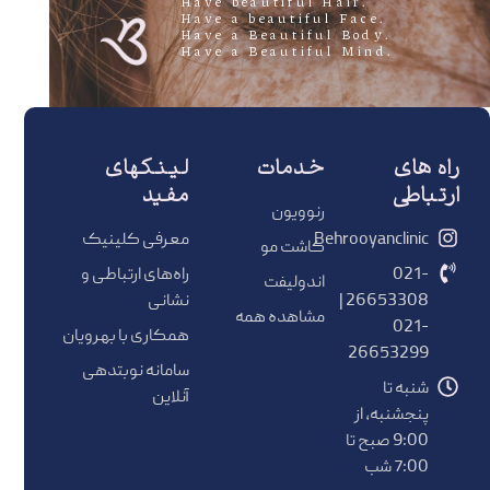
.Have beautiful Hair
.Have a beautiful Face
.Have a Beautiful Body
.Have a Beautiful Mind
راه های
خدمات
لینکهای
ارتباطی
مفید
رنوویون
Behrooyanclinic
معرفی کلینیک
کاشت مو
021-
راه‌های ارتباطی و
اندولیفت
26653308 |
نشانی
مشاهده همه
021-
همکاری با بهرویان
26653299
سامانه نوبتدهی
شنبه تا
آنلاین
پنجشنبه، از
9:00 صبح تا
7:00 شب