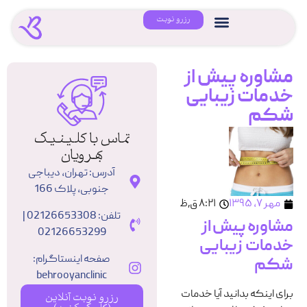
رزرو نوبت
مشاوره پیش از
خدمات زیبایی
شکم
تماس با کلینیک
بهرویان
آدرس: تهران، دیباجی
جنوبی، پلاک 166
مهر ۷, ۱۳۹۵
۸:۲۱ ق٫ظ
تلفن: 02126653308 |
مشاوره پیش از
02126653299
خدمات زیبایی
صفحه اینستاگرام:
شکم
behrooyanclinic
برای اینکه بدانید آیا خدمات
رزرو نوبت آنلاین