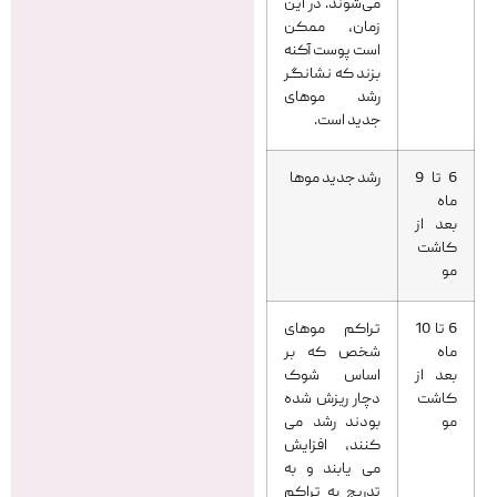
می‌شوند. در این
زمان، ممکن
است پوست آکنه
بزند که نشانگر
رشد موهای
جدید است.
6 تا 9
رشد جدید موها
ماه
بعد از
کاشت
مو
6 تا 10
تراکم موهای
ماه
شخص که بر
بعد از
اساس شوک
کاشت
دچار ریزش شده
مو
بودند رشد می
کنند، افزایش
می یابند و به
تدریج به تراکم