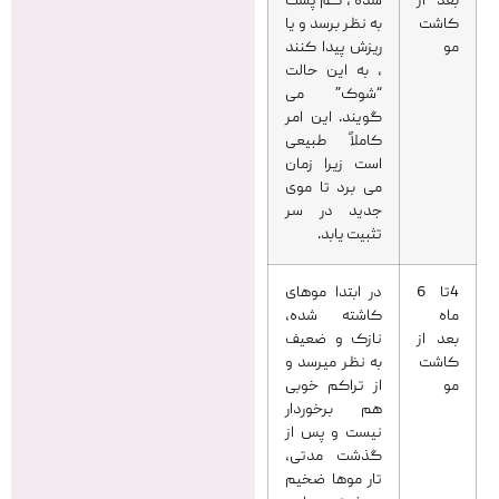
بعد از
شده ، کم پشت
کاشت
به نظر برسد و یا
مو
ریزش پیدا کنند
، به این حالت
“شوک” می
گویند. این امر
کاملاً طبیعی
است زیرا زمان
می برد تا موی
جدید در سر
تثبیت یابد.
4تا 6
در ابتدا موهای
ماه
کاشته شده،
بعد از
نازک و ضعیف
کاشت
به نظر میرسد و
مو
از تراکم خوبی
هم برخوردار
نیست و پس از
گذشت مدتی،
تار موها ضخیم