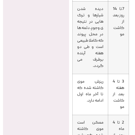
7تا 14
دیده شدن
روز بعد
شیارها و ترک
از
هایی در نتیجه
کاشت
ی وجودِ دلمه ها
مو
در محل پیوند
که کاملا طبیعی
است و طی دو
هفته آینده
برطرف می
گردد.
3 تا 4
ریزش موی
هفته
کاشته شده که
بعد از
تا آخر ماه اول
کاشت
ادامه دارد.
مو
2 تا 4
ممکن است
ماه
موی کاشته