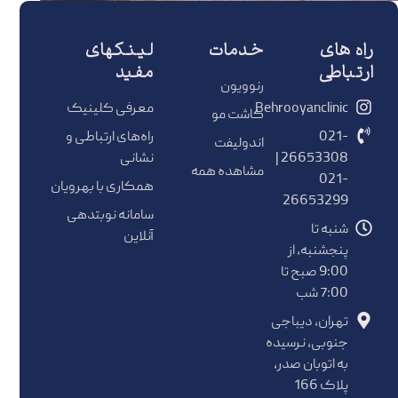
راه های
خدمات
لینکهای
ارتباطی
مفید
رنوویون
Behrooyanclinic
معرفی کلینیک
کاشت مو
021-
راه‌های ارتباطی و
اندولیفت
26653308 |
نشانی
مشاهده همه
021-
همکاری با بهرویان
26653299
سامانه نوبتدهی
شنبه تا
آنلاین
پنجشنبه، از
9:00 صبح تا
7:00 شب
تهران، دیباجی
جنوبی، نرسیده
به اتوبان صدر،
پلاک 166