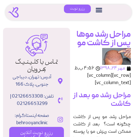
رزرو نوبت
مراحل رشد موها
پس از کاشت مو
تماس با کلینیک
بهرویان
مهر ۲۴, ۱۳۹۸
۴:۵۶ ب٫ظ
[vc_row][vc_column]
آدرس: تهران، دیباجی
[vc_column_text]
جنوبی، پلاک 166
مراحل رشد مو بعد از
تلفن: 02126653308 |
کاشت
02126653299
صفحه اینستاگرام:
مراحل رشد مو پس از کاشت
behrooyanclinic
چگونه است؟ بعد از کاشت
ممکن است ریزش مو یا پوسته
رزرو نوبت آنلاین