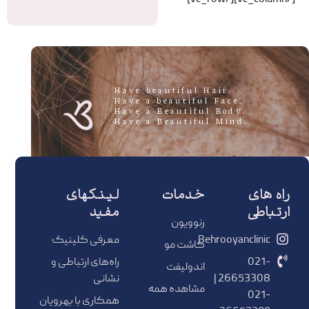
[/vc_column][/vc_row]
.Have beautiful Hair
.Have a beautiful Face
.Have a Beautiful Body
.Have a Beautiful Mind
راه های
خدمات
لینکهای
ارتباطی
مفید
رنوویون
Behrooyanclinic
معرفی کلینیک
کاشت مو
021-
راه‌های ارتباطی و
اندولیفت
26653308 |
نشانی
مشاهده همه
021-
همکاری با بهرویان