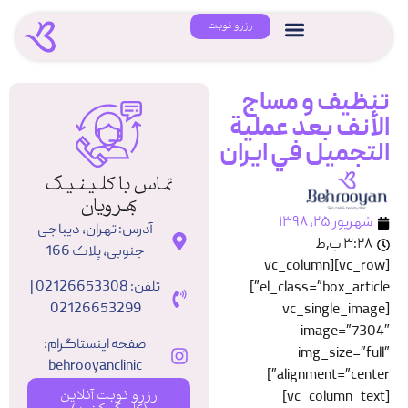
رزرو نوبت
تنظيف و مساج
الأنف بعد عملية
التجمیل في ایران
تماس با کلینیک
بهرویان
شهریور ۲۵, ۱۳۹۸
آدرس: تهران، دیباجی
۳:۲۸ ب٫ظ
جنوبی، پلاک 166
[vc_row][vc_column
تلفن: 02126653308 |
el_class=”box_article”]
02126653299
[vc_single_image
image=”7304″
صفحه اینستاگرام:
img_size=”full”
behrooyanclinic
alignment=”center”]
رزرو نوبت آنلاین
[vc_column_text]