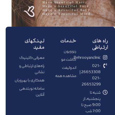
.Have beautiful Hair
.Have a beautiful Face
.Have a Beautiful Body
.Have a Beautiful Mind
راه های
خدمات
لینکهای
ارتباطی
مفید
رنوویون
Behrooyanclinic
معرفی کلینیک
کاشت مو
021-
راه‌های ارتباطی و
اندولیفت
26653308 |
نشانی
مشاهده همه
021-
همکاری با بهرویان
26653299
سامانه نوبتدهی
شنبه تا
آنلاین
پنجشنبه، از
9:00 صبح تا
7:00 شب