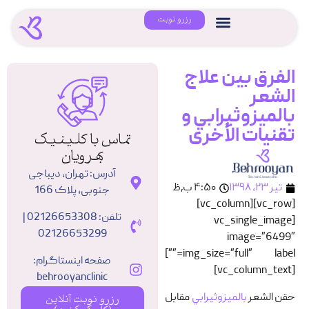
رزرو نوبت
الفرق بين علاج
الشعر
بالميزوثيرابي و
تقنیات الأخری
تماس با کلینیک
بهرویان
آدرس: تهران، دیباجی
تیر ۲۳, ۱۳۹۸
۴:۵۰ ب٫ظ
جنوبی، پلاک 166
[vc_row][vc_column]
تلفن: 02126653308 |
[vc_single_image
02126653299
image=”6499″
img_size=”full” label=””]
صفحه اینستاگرام:
[vc_column_text]
behrooyanclinic
حقن الشعر
بالميزوثيرابي
مقابل
رزرو نوبت آنلاین