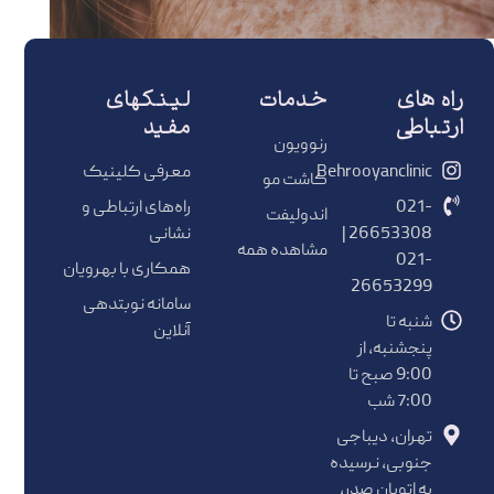
راه های
خدمات
لینکهای
ارتباطی
مفید
رنوویون
Behrooyanclinic
معرفی کلینیک
کاشت مو
021-
راه‌های ارتباطی و
اندولیفت
26653308 |
نشانی
مشاهده همه
021-
همکاری با بهرویان
26653299
سامانه نوبتدهی
شنبه تا
آنلاین
پنجشنبه، از
9:00 صبح تا
7:00 شب
تهران، دیباجی
جنوبی، نرسیده
به اتوبان صدر،