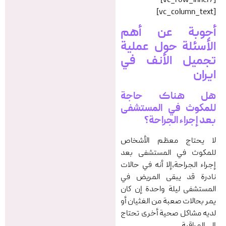
[/vc_row_inner]
[vc_column_text]
أجوبة عن أهم
الأسئلة حول
عملیة
تجمیل الأنف في
ایران
هل هناک حاجة
للمكوث في المستشفى
بعد إجراء الجراحة؟
لا يحتاج معظم الأشخاص
للمكوث في المستشفى بعد
إجراء الجراحة،إلا أنه في حالات
نادرة قد یبقى المریض في
المستشفى ليلة واحدة إن كان
یمر بحالات صعبة من الغثيان أو
لديه مشاكل صحية أخرى تحتاج
إلى المراقبة.