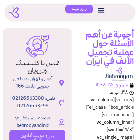
رزرو نوبت
أجوبة عن أهم
الأسئلة حول
عملیة تجمیل
الأنف في ایران
تماس با کلینیک
بهرویان
آدرس: تهران، دیباجی
شهریور ۲۵, ۱۳۹۸
جنوبی، پلاک 166
۱:۴۸ ب٫ظ
تلفن: 02126653308 |
[vc_row][vc_column
02126653299
el_class=”box_article”]
[vc_row_inner]
صفحه اینستاگرام:
[vc_column_inner
behrooyanclinic
width=”1/3″]
رزرو نوبت آنلاین
[vc_single_image