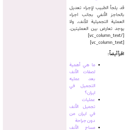
قد يلجأ الطبيب لإجراء تعديل
بالحاجز الأنفي بجانب اجراء
العملية التجميلية للأنف، ولا
يوجد تعارض بين العمليتين.
[/vc_column_text]
[vc_column_text]
اقرأ أيضاً :
ما هي أهمیة
لصقات الأنف
بعد عمليه
التجميل في
ایران؟
عمليات
تجميل الأنف
في ایران من
دون جراحة
مساج الأنف