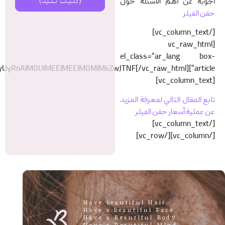
Q5JTg0JUQ5JTg1JUQ4JUIxJUQ4JUI2JUQ4JUI5JUQ4JUE5JTIwJUQ