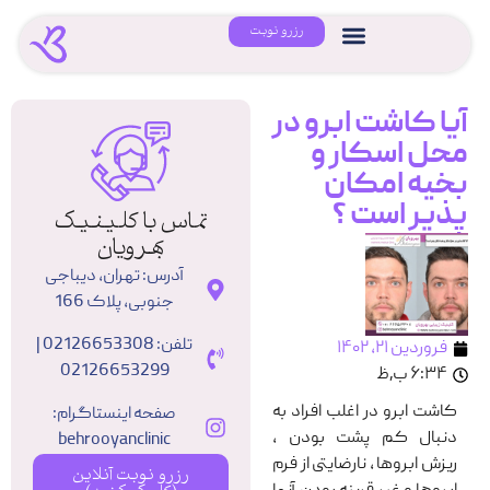
رزرو نوبت
آیا کاشت ابرو در
محل اسکار و
بخیه امکان
پذیر است ؟
تماس با کلینیک
بهرویان
آدرس: تهران، دیباجی
جنوبی، پلاک 166
تلفن: 02126653308 |
فروردین ۲۱, ۱۴۰۲
02126653299
۶:۳۴ ب٫ظ
کاشت ابرو در اغلب افراد به
صفحه اینستاگرام:
دنبال کم پشت بودن ،
behrooyanclinic
ریزش ابروها ، نارضایتی از فرم
رزرو نوبت آنلاین