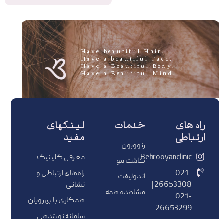
.Have beautiful Hair
.Have a beautiful Face
.Have a Beautiful Body
.Have a Beautiful Mind
راه های
خدمات
لینکهای
ارتباطی
مفید
رنوویون
Behrooyanclinic
معرفی کلینیک
کاشت مو
021-
راه‌های ارتباطی و
اندولیفت
26653308 |
نشانی
مشاهده همه
021-
همکاری با بهرویان
26653299
سامانه نوبتدهی